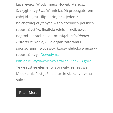
Łazarewicz, Włodzimierz Nowak, Mariusz
Szczygieł czy Ewa Winnicka; (4) propagatorem
całej idei jest Filip Springer – jeden z
najchętniej czytanych współczesnych polskich
reportażystów, finalista wielu prestiżowych
nagród literackich, autor książki
Miedzianka.
Historia znikania
; (5) a organizatorami i
sponsorami – wydawcy, którzy głęboko wierzą w
reportaż, czyli
Dowody na
Istnienie
,
Wydawnictwo Czarne
,
Znak
i
Agora
.
Te wszystkie elementy sprawiły, że festiwal
MiedziankaFest już na starcie skazany był na
sukces.
Read More