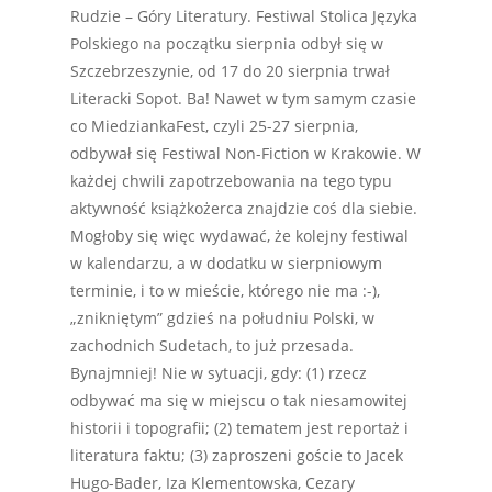
Rudzie – Góry Literatury. Festiwal Stolica Języka
Polskiego na początku sierpnia odbył się w
Szczebrzeszynie, od 17 do 20 sierpnia trwał
Literacki Sopot. Ba! Nawet w tym samym czasie
co MiedziankaFest, czyli 25-27 sierpnia,
odbywał się Festiwal Non-Fiction w Krakowie. W
każdej chwili zapotrzebowania na tego typu
aktywność książkożerca znajdzie coś dla siebie.
Mogłoby się więc wydawać, że kolejny festiwal
w kalendarzu, a w dodatku w sierpniowym
terminie, i to w mieście, którego nie ma :-),
„znikniętym” gdzieś na południu Polski, w
zachodnich Sudetach, to już przesada.
Bynajmniej! Nie w sytuacji, gdy: (1) rzecz
odbywać ma się w miejscu o tak niesamowitej
historii i topografii; (2) tematem jest reportaż i
literatura faktu; (3) zaproszeni goście to Jacek
Hugo-Bader, Iza Klementowska, Cezary