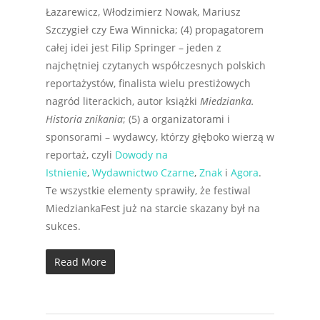
Łazarewicz, Włodzimierz Nowak, Mariusz
Szczygieł czy Ewa Winnicka; (4) propagatorem
całej idei jest Filip Springer – jeden z
najchętniej czytanych współczesnych polskich
reportażystów, finalista wielu prestiżowych
nagród literackich, autor książki
Miedzianka.
Historia znikania
; (5) a organizatorami i
sponsorami – wydawcy, którzy głęboko wierzą w
reportaż, czyli
Dowody na
Istnienie
,
Wydawnictwo Czarne
,
Znak
i
Agora
.
Te wszystkie elementy sprawiły, że festiwal
MiedziankaFest już na starcie skazany był na
sukces.
Read More