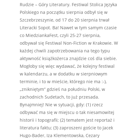
Rudzie – Góry Literatury. Festiwal Stolica Języka
Polskiego na początku sierpnia odbył się w
Szczebrzeszynie, od 17 do 20 sierpnia trwał
Literacki Sopot. Ba! Nawet w tym samym czasie
co MiedziankaFest, czyli 25-27 sierpnia,
odbywał się Festiwal Non-Fiction w Krakowie. W
każdej chwili zapotrzebowania na tego typu
aktywność książkożerca znajdzie coś dla siebie.
Mogłoby się więc wydawać, że kolejny festiwal
w kalendarzu, a w dodatku w sierpniowym
terminie, i to w mieście, którego nie ma :-),
„znikniętym” gdzieś na południu Polski, w
zachodnich Sudetach, to już przesada.
Bynajmniej! Nie w sytuacji, gdy: (1) rzecz
odbywać ma się w miejscu o tak niesamowitej
historii i topografii; (2) tematem jest reportaż i
literatura faktu; (3) zaproszeni goście to Jacek
Hugo-Bader, Iza Klementowska, Cezary