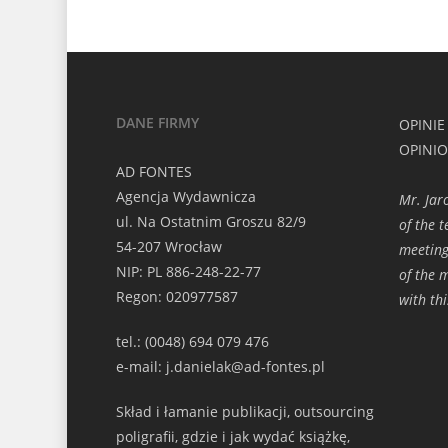
DANE FIRMY
OPINIE
OPINI
AD FONTES
Agencja Wydawnicza
Mr. Jar
ul. Na Ostatnim Groszu 82/9
of the t
54-207 Wrocław
meeting
NIP: PL 886-248-22-77
of the 
Regon: 020977587
with th
tel.: (0048) 694 079 476
e-mail: j.danielak@ad-fontes.pl
Skład i łamanie publikacji, outsourcing
poligrafii, gdzie i jak wydać książkę,