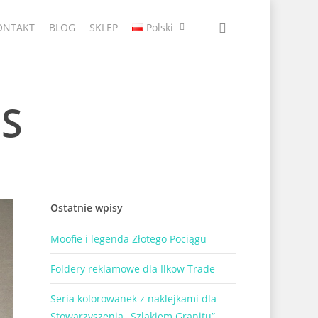
ONTAKT
BLOG
SKLEP
Polski
ES
Ostatnie wpisy
Moofie i legenda Złotego Pociągu
Foldery reklamowe dla Ilkow Trade
Seria kolorowanek z naklejkami dla
Stowarzyszenia „Szlakiem Granitu”