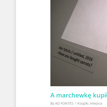
A marchewkę kupi
By
AD FONTES
Książki
,
miejsca