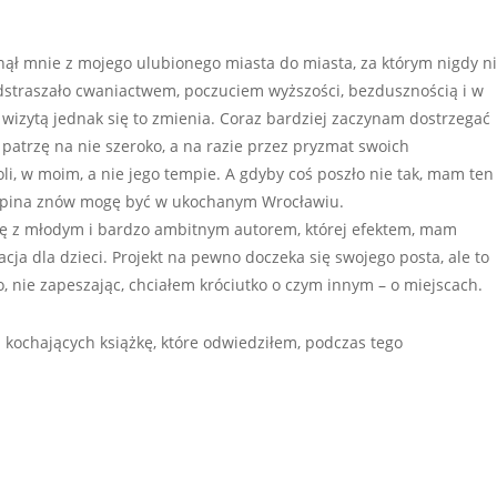
nął mnie z mojego ulubionego miasta do miasta, za którym nigdy n
straszało cwaniactwem, poczuciem wyższości, bezdusznością i w
wizytą jednak się to zmienia. Coraz bardziej zaczynam dostrzegać
 patrzę na nie szeroko, a na razie przez pryzmat swoich
i, w moim, a nie jego tempie. A gdyby coś poszło nie tak, mam ten
Chopina znów mogę być w ukochanym Wrocławiu.
ę z młodym i bardzo ambitnym autorem, której efektem, mam
cja dla dzieci. Projekt na pewno doczeka się swojego posta, ale to
o, nie zapeszając, chciałem króciutko o czym innym – o miejscach.
kochających książkę, które odwiedziłem, podczas tego