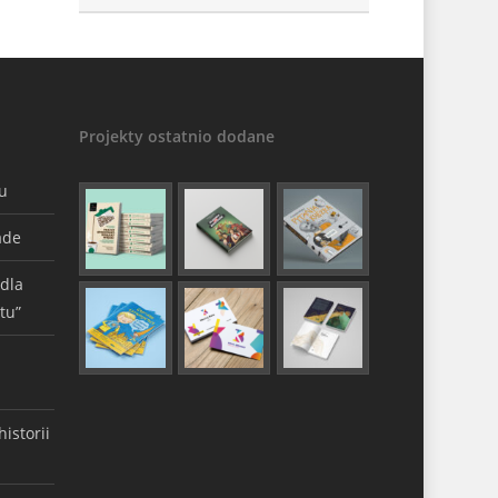
Projekty ostatnio dodane
gu
ade
 dla
tu”
istorii