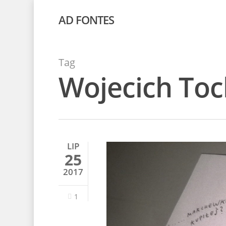
AD FONTES
Tag
Wojecich To
LIP
25
2017
1