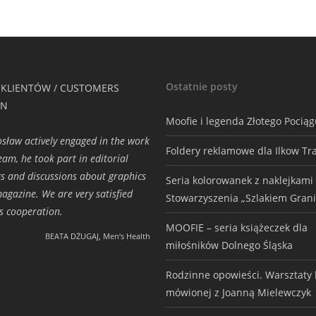
Ostatnie posty
 KLIENTÓW / CUSTOMERS
ON
Moofie i legenda Złotego Pocią
osław actively engaged in the work
Foldery reklamowe dla Ilkow Tr
eam, he took part in editorial
s and discussions about graphics
Seria kolorowanek z naklejkami
magazine. We are very satisfied
Stowarzyszenia „Szlakiem Grani
is cooperation.
MOOFIE – seria książeczek dla
BEATA DŻUGAJ, Men‘s Health
miłośników Dolnego Śląska
Rodzinne opowieści. Warsztaty h
mówionej z Joanną Mielewczyk