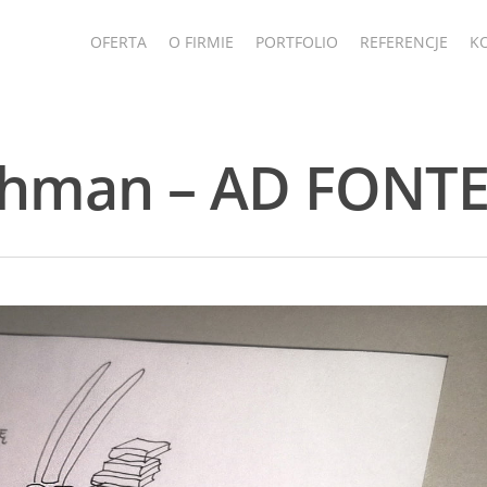
OFERTA
O FIRMIE
PORTFOLIO
REFERENCJE
K
chman – AD FONT