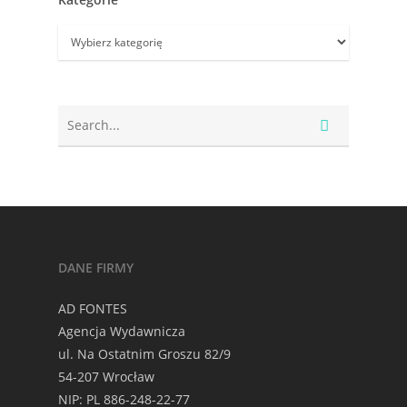
Kategorie
DANE FIRMY
AD FONTES
Agencja Wydawnicza
ul. Na Ostatnim Groszu 82/9
54-207 Wrocław
NIP: PL 886-248-22-77